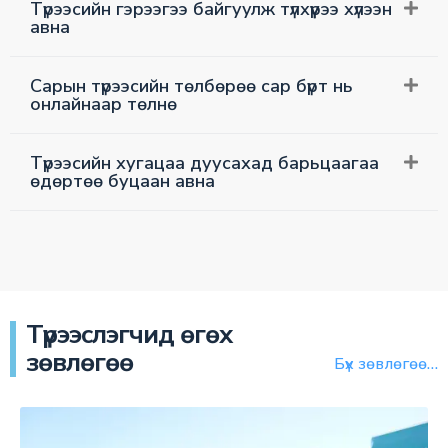
Түрээсийн гэрээгээ байгуулж түлхүүрээ хүлээн
авна
Сарын түрээсийн төлбөрөө сар бүрт нь
онлайнаар төлнө
Түрээсийн хугацаа дуусахад барьцаагаа
өдөртөө буцаан авна
Түрээслэгчид өгөх
зөвлөгөө
Бүх зөвлөгөө…