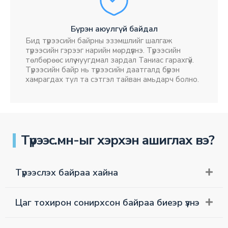
Бүрэн аюулгүй байдал
Бид түрээсийн байрны эзэмшлийг шалгаж
түрээсийн гэрээг нарийн мөрдүүлнэ. Түрээсийн
төлбөрөөс илүү нуугдмал зардал Таниас гарахгүй.
Түрээсийн байр нь түрээсийн даатгалд бүрэн
хамрагдах тул та сэтгэл тайван амьдарч болно.
Түрээс.мн-ыг хэрхэн ашиглах вэ?
Түрээслэх байраа хайна
Цаг тохирон сонирхсон байраа биеэр үзнэ