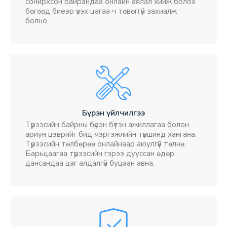
сонирхсон байрандаа онлайн аялал хийж болох
бөгөөд биеэр үзэх цагаа ч төвөггүй захиалж
болно.
Бүрэн үйлчилгээ
Түрээсийн байрны бүрэн бүтэн ажиллагаа болон
ариун цэврийг бид мэргэжлийн түвшинд хангана.
Түрээсийн төлбөрөө онлайнаар аюулгүй төлнө.
Барьцаагаа түрээсийн гэрээ дууссан өдөр
дансандаа цаг алдалгүй буцаан авна.