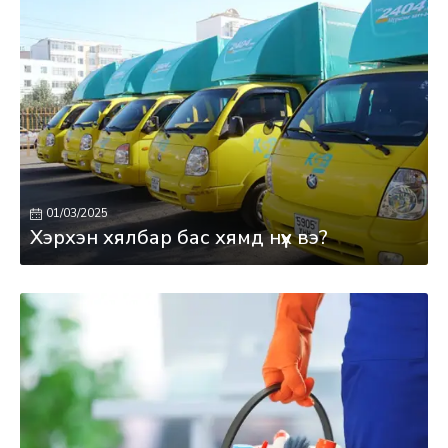
01/03/2025
Хэрхэн хялбар бас хямд нүүх вэ?