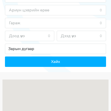
Ариун цэврийн өрөө
Гараж
Доод үнэ
Дээд үнэ
Хайх