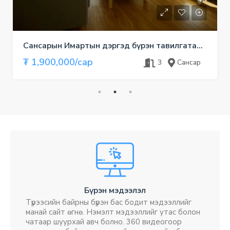
Сансарын Имартын дэргэд бүрэн тавилгатай, тохилог 3 өрөө
₮ 1,900,000/сар
3
Сансар
Бүрэн мэдээлэл
Түрээсийн байрны бүрэн бас бодит мэдээллийг
манай сайт өгнө. Нэмэлт мэдээллийг утас болон
чатаар шуурхай авч болно. 360 видеогоор