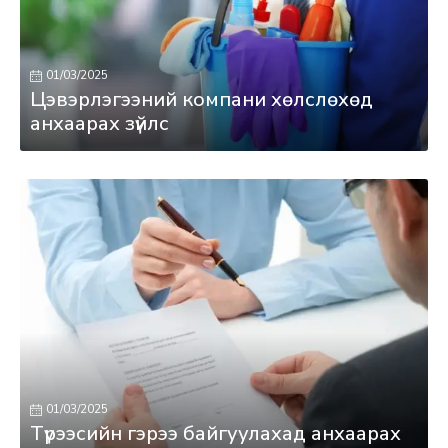
01/03/2025
Цэвэрлэгээний компани хөлслөхөд
анхаарах зүйлс
01/03/2025
Түрээсийн гэрээ байгуулахад анхаарах