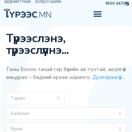
БИДНИЙ ТУХАЙ
ХОЛБОО БАРИХ
9550 4470
Түрээслэнэ,
түрээслүүлнэ...
Таны болон танай гэр бүлийн ая тухтай, аюулгүй
амьдрал – бидний эрхэм зорилго.
Дэлгэрэнгүй…
Төрөл
Байрлал
Өрөө