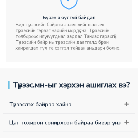
Бүрэн аюулгүй байдал
Бид түрээсийн байрны эзэмшлийг шалгаж
түрээсийн гэрээг нарийн мөрдүүлнэ. Түрээсийн
төлбөрөөс илүү нуугдмал зардал Таниас гарахгүй.
Түрээсийн байр нь түрээсийн даатгалд бүрэн
хамрагдах тул та сэтгэл тайван амьдарч болно.
Түрээс.мн-ыг хэрхэн ашиглах вэ?
Түрээслэх байраа хайна
Цаг тохирон сонирхсон байраа биеэр үзнэ