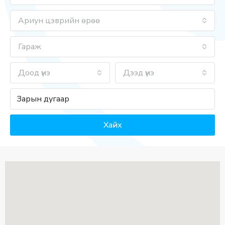
Ариун цэврийн өрөө
Гараж
Доод үнэ
Дээд үнэ
Хайх