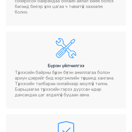
сонирхсон байрандаа онлайн аялал хийж болох
бөгөөд биеэр үзэх цагаа ч төвөггүй захиалж
болно.
Бүрэн үйлчилгээ
Түрээсийн байрны бүрэн бүтэн ажиллагаа болон
ариун цэврийг бид мэргэжлийн түвшинд хангана.
Түрээсийн төлбөрөө онлайнаар аюулгүй төлнө.
Барьцаагаа түрээсийн гэрээ дууссан өдөр
дансандаа цаг алдалгүй буцаан авна.