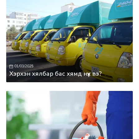
01/03/2025
Хэрхэн хялбар бас хямд нүүх вэ?