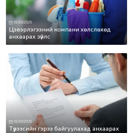
01/03/2025
Цэвэрлэгээний компани хөлслөхөд
анхаарах зүйлс
01/03/2025
Түрээсийн гэрээ байгуулахад анхаарах