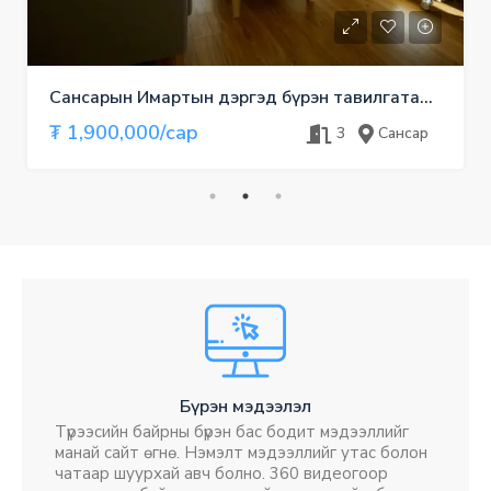
Сансарын Имартын дэргэд бүрэн тавилгатай, тохилог 3 өрөө
₮ 1,900,000/сар
3
Сансар
Бүрэн мэдээлэл
Түрээсийн байрны бүрэн бас бодит мэдээллийг
манай сайт өгнө. Нэмэлт мэдээллийг утас болон
чатаар шуурхай авч болно. 360 видеогоор