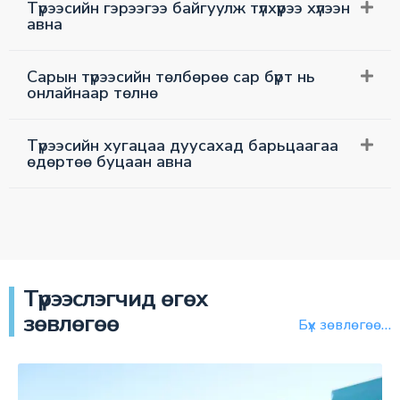
Түрээсийн гэрээгээ байгуулж түлхүүрээ хүлээн
авна
Сарын түрээсийн төлбөрөө сар бүрт нь
онлайнаар төлнө
Түрээсийн хугацаа дуусахад барьцаагаа
өдөртөө буцаан авна
Түрээслэгчид өгөх
зөвлөгөө
Бүх зөвлөгөө…