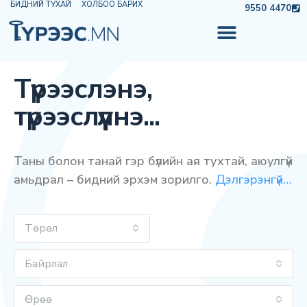
БИДНИЙ ТУХАЙ
ХОЛБОО БАРИХ
9550 4470
Түрээслэнэ,
түрээслүүлнэ...
Таны болон танай гэр бүлийн ая тухтай, аюулгүй
амьдрал – бидний эрхэм зорилго.
Дэлгэрэнгүй…
Төрөл
Байрлал
Өрөө